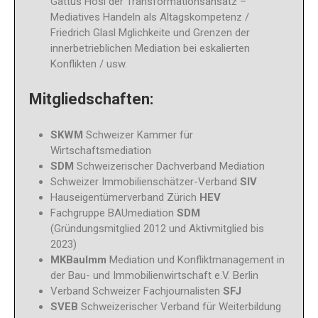
Gattus Hösl der Transformationsansatz –
Mediatives Handeln als Altagskompetenz /
Friedrich Glasl Mglichkeite und Grenzen der
innerbetrieblichen Mediation bei eskalierten
Konflikten / usw.
Mit
gliedschaften:
SKWM
Schweizer Kammer für
Wirtschaftsmediation
SDM
Schweizerischer Dachverband Mediation
Schweizer Immobilienschätzer-Verband
SIV
Hauseigentümerverband Zürich
HEV
Fachgruppe BAUmediation
SDM
(Gründungsmitglied 2012 und Aktivmitglied bis
2023)
MKBauImm
Mediation und Konfliktmanagement in
der Bau- und Immobilienwirtschaft e.V. Berlin
Verband Schweizer Fachjournalisten
SFJ
SVEB
Schweizerischer Verband für Weiterbildung