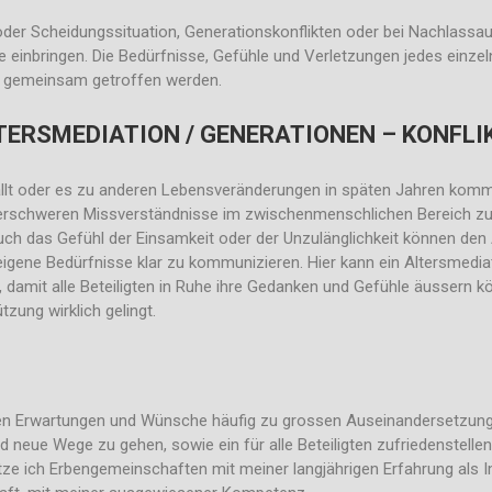
 oder Scheidungssituation, Generationskonflikten oder bei Nachlass
ie einbringen. Die Bedürfnisse, Gefühle und Verletzungen jedes ein
en gemeinsam getroffen werden.
TERSMEDIATION / GENERATIONEN – KONFLI
lt oder es zu anderen Lebensveränderungen in späten Jahren kommt, 
rschweren Missverständnisse im zwischenmenschlichen Bereich zus
h das Gefühl der Einsamkeit oder der Unzulänglichkeit können den Al
ene Bedürfnisse klar zu kommunizieren. Hier kann ein Altersmediat
damit alle Beteiligten in Ruhe ihre Gedanken und Gefühle äussern 
zung wirklich gelingt.
chen Erwartungen und Wünsche häufig zu grossen Auseinandersetzungen
d neue Wege zu gehen, sowie ein für alle Beteiligten zufriedenstell
e ich Erbengemeinschaften mit meiner langjährigen Erfahrung als Im